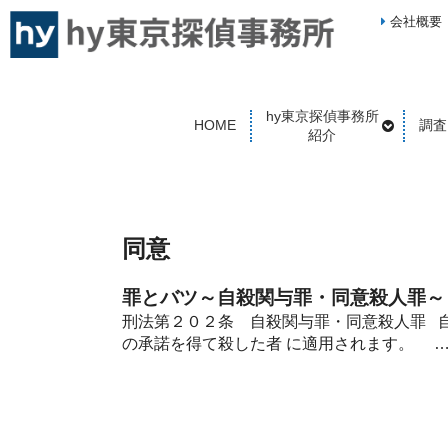
会社概要
hy東京探偵事務所
HOME
調査
紹介
同意
罪とバツ～自殺関与罪・同意殺人罪～
刑法第２０２条 自殺関与罪・同意殺人罪 
の承諾を得て殺した者 に適用されます。 