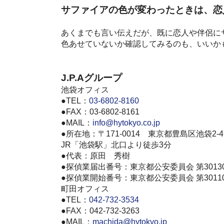
サファイアの色が変わったときは、恋
あくまでも言い伝えだが、既に恋人や伴侶に
色あせていないか確認してみるのも、いいか
J.P.Aグループ
池袋オフィス
●TEL：
03-6802-8160
●FAX：03-6802-8161
●MAIL：
info@hytokyo.co.jp
●所在地：〒171-0014 東京都豊島区池袋2-4
JR「池袋駅」北口より徒歩3分
●代表：原田 秀樹
●探偵業届出番号：東京都公安委員会 第30130
●探偵業開始番号：東京都公安委員会 第30110
町田オフィス
●TEL：
042-732-3534
●FAX：042-732-3263
●MAIL：
machida@hytokyo.jp