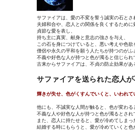
サファイアは、愛の不変を誓う誠実の石とさ
夫婦和合や、恋人との関係を良くするために
貞節な愛を表し、
持ち主に真実、献身と意志の強さを与え、
この石を身につけていると、悪い考えや色欲
僧侶や永久の平和を願う人たちが持つのがふ
不義や好色な人が持つと色が濁ると信じられ
古来からサファイアは、不貞の防止効果があ
サファイアを送られた恋人が
輝きが失せ、色がくすんでいくと、いわれて
他にも、不誠実な人間が触ると、色が変わる
不義な人や好色な人が持つと色が濁るとされ
また、恋人に持たせると、愛が冷めてしまっ
結婚する時にもらうと、愛が冷めていくと色