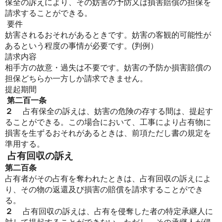
保全の訴えにより、その妨害の予防又は損害賠償の担保を
請求することができる。
要件
妨害されるおそれがあるときです。妨害の客観的可能性が
あるという程度の事情が必要です。(判例）
請求内容
相手方の故意・過失は不要です。妨害の予防か損害賠償の
担保どちらか一方しか請求できません。
提起期間
第二百一条
２
占有保全の訴えは、妨害の危険の存する間は、提起す
ることができる。この場合において、工事により占有物に
損害を生ずるおそれがあるときは、前項ただし書の規定を
準用する。
占有回収の訴え
第二百条
占有者がその占有を奪われたときは、占有回収の訴えによ
り、その物の返還及び損害の賠償を請求することができ
る。
２
占有回収の訴えは、占有を侵奪した者の特定承継人に