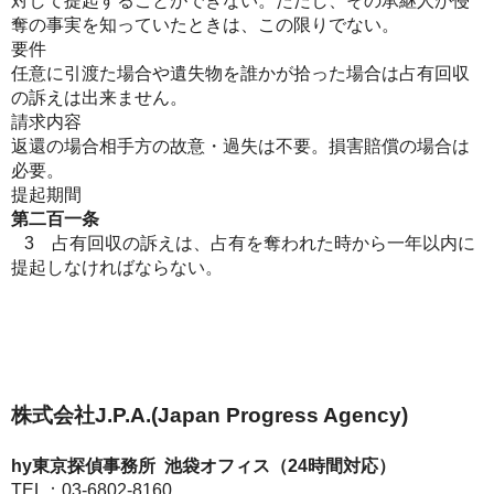
対して提起することができない。ただし、その承継人が侵
奪の事実を知っていたときは、この限りでない。
要件
任意に引渡た場合や遺失物を誰かが拾った場合は占有回収
の訴えは出来ません。
請求内容
返還の場合相手方の故意・過失は不要。損害賠償の場合は
必要。
提起期間
第二百一条
3 占有回収の訴えは、占有を奪われた時から一年以内に
提起しなければならない。
株式会社J.P.A.(Japan Progress Agency)
hy東京探偵事務所 池袋オフィス（24時間対応）
TEL：03-6802-8160