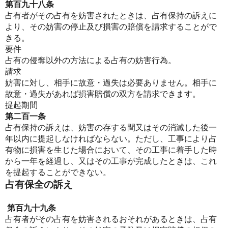
第百九十八条
占有者がその占有を妨害されたときは、占有保持の訴えに
より、その妨害の停止及び損害の賠償を請求することがで
きる。
要件
占有の侵奪以外の方法による占有の妨害行為。
請求
妨害に対し、相手に故意・過失は必要ありません。相手に
故意・過失があれば損害賠償の双方を請求できます。
提起期間
第二百一条
占有保持の訴えは、妨害の存する間又はその消滅した後一
年以内に提起しなければならない。ただし、工事により占
有物に損害を生じた場合において、その工事に着手した時
から一年を経過し、又はその工事が完成したときは、これ
を提起することができない。
占有保全の訴え
第百九十九条
占有者がその占有を妨害されるおそれがあるときは、占有