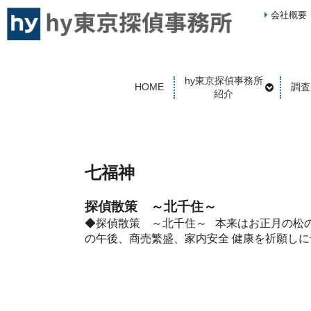
会社概要
hy東京探偵事務所
HOME
調査
紹介
七福神
探偵散策 ～北千住～
◆探偵散策 ～北千住～ 本来はお正月の松
の午後、商売繁盛、家内安全 健康を祈願し