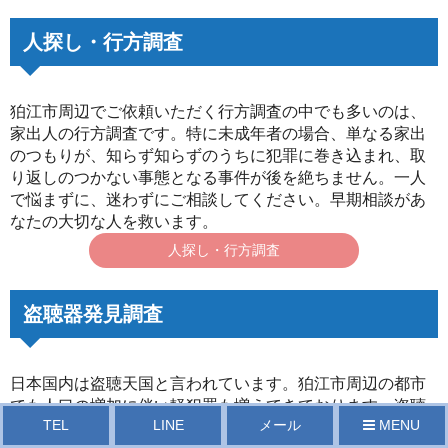
人探し・行方調査
狛江市周辺でご依頼いただく行方調査の中でも多いのは、
家出人の行方調査です。特に未成年者の場合、単なる家出
のつもりが、知らず知らずのうちに犯罪に巻き込まれ、取
り返しのつかない事態となる事件が後を絶ちません。一人
で悩まずに、迷わずにご相談してください。早期相談があ
なたの大切な人を救います。
人探し・行方調査
盗聴器発見調査
日本国内は盗聴天国と言われています。狛江市周辺の都市
でも人口の増加に伴い軽犯罪も増えてきております。盗聴
TEL
LINE
メール
MENU
器は、全国で１年間に４０万個～５０万個販売されていお