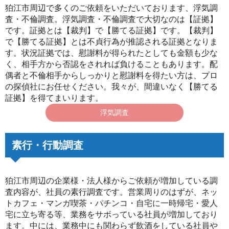
狛江市周辺で多くのご依頼をいただいております、浮気調
査・不倫調査。浮気調査・不倫調査で大切なのは【証拠】
です。証拠とは【裁判】で【勝てる証拠】です。【裁判】
で【勝てる証拠】とは不貞行為が推認される証拠となりま
す。状況証拠では、慰謝料が得られたとしても金額も少な
く、相手方から否認をされれば負けることもあります。配
偶者と不倫相手からしっかりと慰謝料を得たい方は、プロ
の探偵社にお任せください。我々が、間違いなく【勝てる
証拠】を得てまいります。
浮気調査
素行・行動調査
狛江市周辺の企業様・法人様からご依頼が増加している調
査内容が、社員の素行調査です。営業周りのはずが、ネッ
トカフェ・マンガ喫茶・パチンコ・自宅に一時帰宅・愛人
宅に立ち寄る等、業務をサボっている社員が増加しており
ます。中には、業務中にも関わらず飲酒をしている社員や