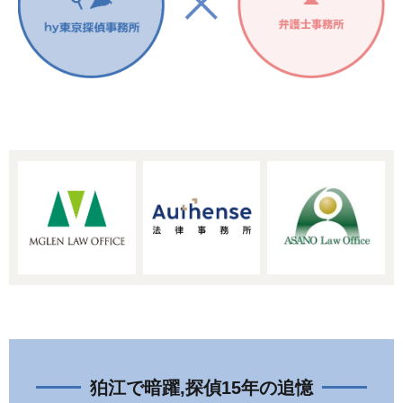
狛江で暗躍,探偵15年の追憶