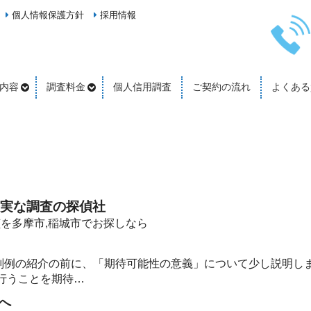
個人情報保護方針
採用情報
内容
調査料金
個人信用調査
ご契約の流れ
よくある
堅実な調査の探偵社
探偵を多摩市,稲城市でお探しなら
判例の紹介の前に、「期待可能性の意義」について少し説明し
行うことを期待…
へ