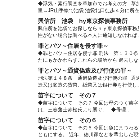
◆浮気・素行調査を草加市でお考えの方 草
里→JR山手線で池袋 池袋北口徒歩４分に所
興信所 池袋 hy東京探偵事務所
興信所を池袋でお探しならｈｙ東京探偵事務
性がない場合は調べる本人に通知しなければ
罪とバツ～住居を侵す罪～
◆罪とバツ～住居を侵す罪 刑法 第１３０条
たにもかかわらずこれらの場所から 退去しなか
罪とバツ～通貨偽造及び行使の罪～
刑法第１４８条 通過偽造及び行使の罪 通
造又は変造の貨幣、紙幣又は銀行券を行使し
苗字について その７
◆苗字について その７ 今回は母のつく苗字
は、三春藩士赤松氏より襲ぐ。 ◆母理…
苗字について その６
◆苗字について その６ 今回は魚にまつわる
ともにする。 近年、徳川家などを輩出した