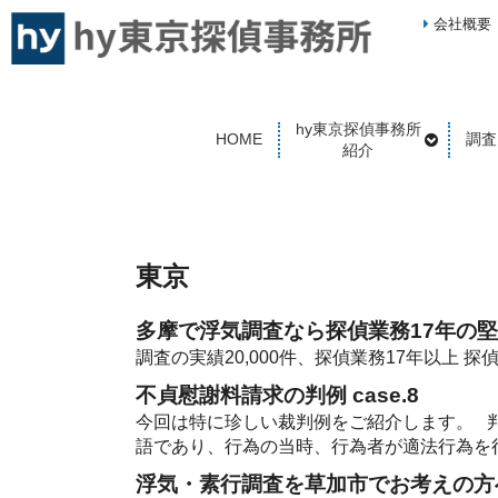
会社概要
hy東京探偵事務所
HOME
調査
紹介
東京
多摩で浮気調査なら探偵業務17年の
調査の実績20,000件、探偵業務17年以上 
不貞慰謝料請求の判例 case.8
今回は特に珍しい裁判例をご紹介します。 
語であり、行為の当時、行為者が適法行為を
浮気・素行調査を草加市でお考えの方