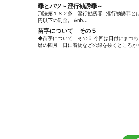
罪とバツ～淫行勧誘罪～
刑法第１８２条 淫行勧誘罪 淫行勧誘罪とは
円以下の罰金。 &nb…
苗字について その５
◆苗字について その５ 今回は日付にまつわ
暦の四月一日に着物などの綿を抜くところから