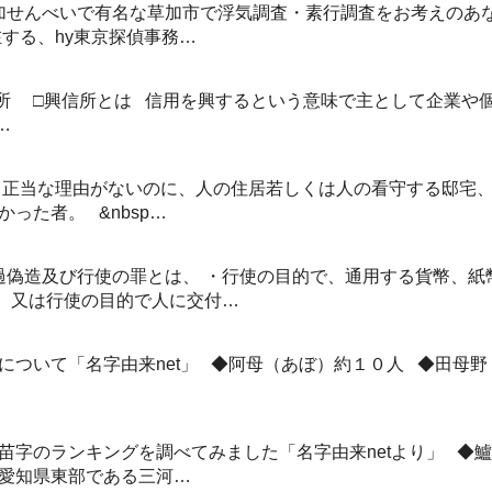
加せんべいで有名な草加市で浮気調査・素行調査をお考えのあな
在する、hy東京探偵事務…
所 □興信所とは 信用を興するという意味で主として企業や個
…
 正当な理由がないのに、人の住居若しくは人の看守する邸宅
った者。 &nbsp…
過偽造及び行使の罪とは、 ・行使の目的で、通用する貨幣、紙
、又は行使の目的で人に交付…
について「名字由来net」 ◆阿母（あぼ）約１０人 ◆田母
苗字のランキングを調べてみました「名字由来netより」 ◆
現愛知県東部である三河…