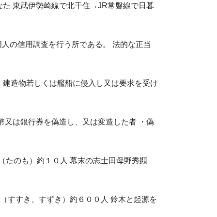
た 東武伊勢崎線で北千住→JR常磐線で日暮
人の信用調査を行う所である。 法的な正当
、 建造物若しくは艦船に侵入し又は要求を受け
幣又は銀行券を偽造し、又は変造した者 ・偽
野（たのも）約１０人 幕末の志士田母野秀顕
鱸（すすき、すずき）約６００人 鈴木と起源を