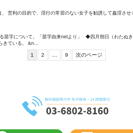
、 営利の目的で、淫行の常習のない女子を勧誘して姦淫させる
る苗字について。「苗字由来netより」 ◆四月朔日（わたぬき、
きている。 &n…
1
2
…
9
次のページ